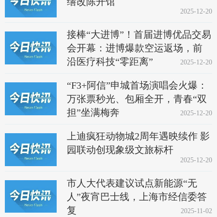
缮改陈开馆
2025-12-20
接棒“大进博”！首届进博优品交易
会开幕：进博爆款空运返场，前
沿医疗科技“零距离”
2025-12-20
“F3+阿信”申城首场演唱会火爆：
万张票秒光、包厢全开，青春“双
担”坐满梅奔
2025-12-20
上迪疯狂动物城2周年遇映续作 影
园联动创现象级文旅标杆
2025-12-20
市人大代表建议试点新能源“无
人”夜宵巴士线，上海市经信委答
复
2025-11-02