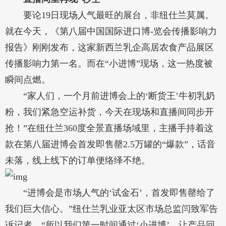
要论19日现场人气最旺的展台，非纽仕兰莫属。
就在今天，《第八届中国国际进口博-览会传播影响力
报告》刚刚发布，这家新西兰乳企高居农食产品展区
传播影响力第一名。而在“小进博”现场，这一热度被
瞬间点燃。
“家人们，一个月前进博会上的‘断货王’牛初乳奶
粉，我们紧急空运补货，今天在现场和直播间同步开
抢！”在纽仕兰360度全景直播场域里，主播手持着这
款在第八届进博会首发即售罄2.5万罐的“爆款”，话音
未落，线上线下的订单便络绎不绝。
“进博会是市场人气的‘试金石’，首发即售罄给了
我们巨大信心。”纽仕兰乳业亚太区市场总监闫致军告
诉记者，“所以我们第一时间通过‘小进博’，让产品回