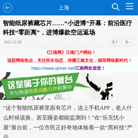
上海
智能纸尿裤藏芯片……“小进博”开幕：前沿医疗
科技“零距离”，进博爆款空运返场
A+
A-
2025-12-20
《江南网》江南门户网站！
追踪网络热点，关注民生动态，传播江南文化，倡导网络新时代！
https://www.xjnnet.net/
江南网欢迎您！
“这个智能纸尿裤里面有芯片，连上手机APP，老人什
么时候该换、甚至睡姿都能监测到！”在“乐无忧小
屋”展台前，一位市民正好奇地体验着一款“黑科技”产
品。