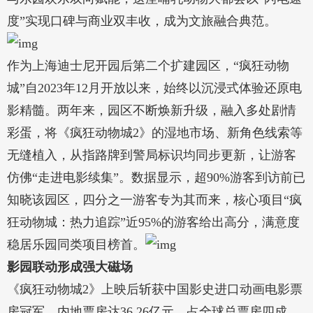
度”实现口碑与商业双丰收，成为文旅融合典范。
作为上海迪士尼开园后第二个扩建园区，“疯狂动物
城”自2023年12月开放以来，始终以沉浸式体验还原电
影精髓。两年来，园区不断焕新升级，融入多处剧情
彩蛋，将《疯狂动物城2》的湿地市场、新角色线索等
无缝植入，从指路牌到警局标识均同步更新，让游客
仿佛“走进电影续集”。数据显示，超90%游客到访前已
知晓该园区，四分之一游客专为其而来，核心项目“疯
狂动物城：热力追踪”近95%的游客给出高分，满意度
稳居乐园同类项目榜首。
影园联动形成强大磁场
《疯狂动物城2》上映后斩获中国影史进口动画电影票
房冠军，内地票房达36.26亿元，占全球总票房四成，