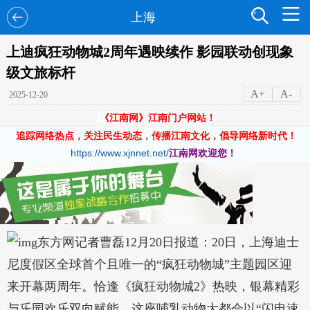
上海
上迪疯狂动物城2周年遇映续作 影园联动创现象
级文旅标杆
A+
A-
2025-12-20
《江南网》江南门户网站！
追踪网络热点，关注民生动态，传播江南文化，倡导网络新时代！
https://www.xjnnet.net/
江南网欢迎您！
东方网记者曹磊12月20日报道：20日，上海迪士
尼度假区全球首个且唯一的“疯狂动物城”主题园区迎
来开幕两周年。恰逢《疯狂动物城2》热映，银幕精彩
与乐园欢乐双向赋能，这座哺乳动物大都会以“闪电速