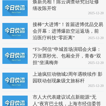
焕新亮相！陈云调查研究旧址修
缮改陈开馆
2025-12-20
接棒“大进博”！首届进博优品交易
会开幕：进博爆款空运返场，前
沿医疗科技“零距离”
2025-12-20
“F3+阿信”申城首场演唱会火爆：
万张票秒光、包厢全开，青春“双
担”坐满梅奔
2025-12-20
上迪疯狂动物城2周年遇映续作 影
园联动创现象级文旅标杆
2025-12-20
市人大代表建议试点新能源“无
人”夜宵巴士线，上海市经信委答