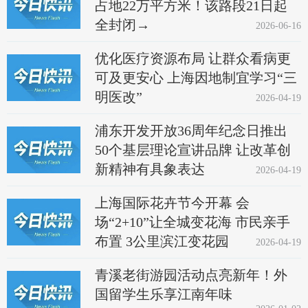
占地22万平方米！该路段21日起
全封闭→
2026-06-16
优化医疗资源布局 让群众看病更
可及更安心 上海因地制宜学习“三
明医改”
2026-04-19
浦东开发开放36周年纪念日推出
50个基层理论宣讲品牌 让改革创
新精神有具象表达
2026-04-19
上海国际花卉节今开幕 会
场“2+10”让全城变花海 市民亲手
布置 3公里滨江变花园
2026-04-19
青溪老街游园活动点亮新年！外
国留学生乐享江南年味