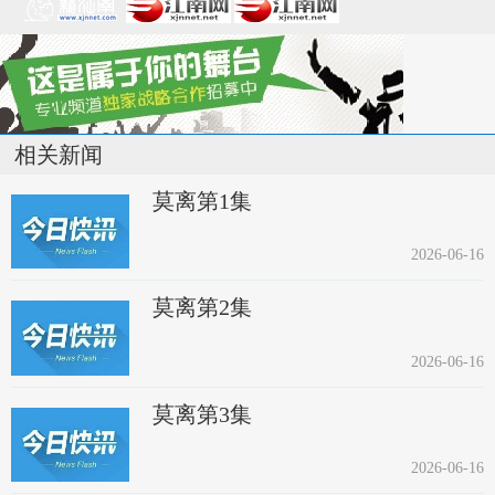
相关新闻
莫离第1集
2026-06-16
莫离第2集
2026-06-16
莫离第3集
2026-06-16