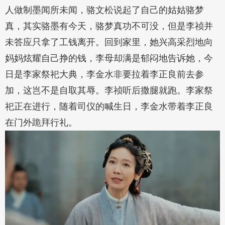
人做制墨闻所未闻，骆文松说起了自己的姑姑骆梦
真，其实骆墨有今天，骆梦真功不可没，但是李祯并
未答应只拿了工钱离开。回到家里，她兴高采烈地向
妈妈炫耀自己挣的钱，李母却满是郁闷地告诉她，今
日是李家祭祀大典，李金水非要拉着李正良前去参
加，这岂不是自取其辱。李祯听后撒腿就跑。李家祭
祀正在进行，随着司仪的喊生日，李金水带着李正良
在门外跪拜行礼。