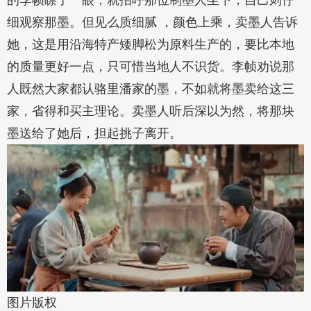
的李帧瞟了一眼，就招呼那位制墨人坐下，自己则仔
细观察那墨。但见么质细腻 ，颜色上乘，卖墨人告诉
她，这是用沿海特产矮脚松为原料生产的，要比本地
的质量更好一点，只可惜当地人不识货。李帧劝说那
人既然大家都认骆里潘家的墨，不如就将墨卖给这三
家，省得和买主理论。卖墨人听后深以为然，将那块
墨送给了她后，担起挑子离开。
图片版权