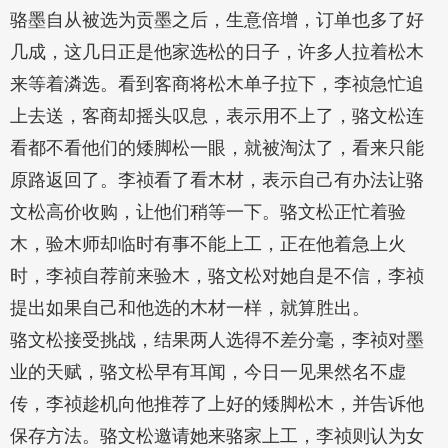
骆墨自从被选为贡墨之后，生意倍增，订单也多了好
几成，这几日正是他家选松的日子，许多人拉着松木
来等着潾选。看到客商将松木单子拉下，李祯急忙追
上去送，客商却摇头叹息，表示用不上了，骆文松连
看都不看他们的矮脚松一眼，就被淘汰了，看来只能
原路返回了。李祯看了看木材，表示自己有办法让骆
文松高价收购，让他们稍等一下。骆文松正忙着验
木，验木师却临时有事不能上工，正在他着急上火
时，李祯自荐前来验木，骆文松对她自是不信，李祯
提出如果自己和他选的木材一样，就算胜出。
骆文松接受挑战，结果两人选得不差分毫，李祯对墨
业的天赋，骆文松早有耳闻，今日一见果然名不虚
传，李祯趁机向他推荐了上好的矮脚松木，并告诉他
保存方法。骆文松邀请她来骆家上工，李祯则认为女