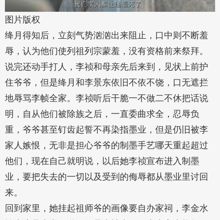
图片版权
绛月得知后，立刻气势汹汹出来阻止，口中则不断羞
辱，认为他们使列祖列宗蒙羞，没有资格前来祭拜。
说完还动手打人，李祯和母亲先后来到，见状上前护
住爷爷，但是绛月和李景东依旧不依不饶，口无遮拦
地辱骂李帧全家。李祯听后干脆一不做二不休把话说
明，自从他们被除族之后，一直委曲求全，忍辱负
重，爷爷甚至钉齿起誓不再染指墨业，但是仍旧被李
家人嫉恨，无非是担心爷爷的制墨手艺哪天重起超过
他们，现在自己就明说，以后她李祯宣布进入制墨
业，要把失去的一切以及受到的侮辱都从墨业里讨回
来。
回到家里，她挂起祖师爷的画像要自办家祠，李金水