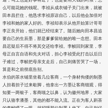
通，马上也是好事将近了，也是要用大钱的时候，怎
么可能花她的钱呢。李祯从成衣铺子关门出来，就被
田本昌拦住，他恳求李祯原谅自己，以后他会加倍对
李祯和她的家人好的。李祯却表示从他开始算计哥哥
李正良开始，他们就已经结束了。随后她向田本昌追
要自己的生辰墨，那是爹爹留给她的唯一念想。田本
昌迟疑后不得不将其交还给李祯。李帧回到家里，李
母正自言自语和先夫对话，担心李祯受此打击以后日
子难过，李帧把母亲支走后，自己则痛苦哭了一场，
算是和之前彻底告别。
水伯的茶水铺里坐着几位客商，一个身材佝偻的制墨
人担着担子过来歇脚，他拿出一方墨让客商细观，得
知要一两银子，客商嗤之以鼻，认为徽州地界，大家
只认骆李潘墨，其他的都不能入流。正在为客人斟茶