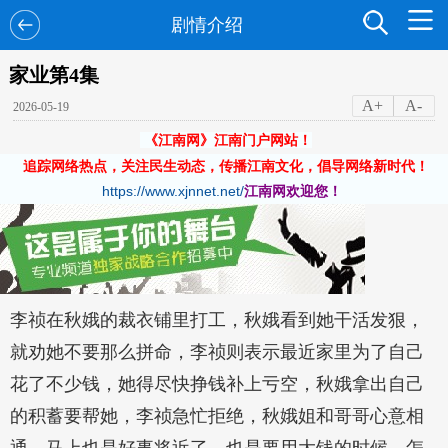
剧情介绍
家业第4集
A+
A-
2026-05-19
《江南网》江南门户网站！
追踪网络热点，关注民生动态，传播江南文化，倡导网络新时代！
https://www.xjnnet.net/
江南网欢迎您！
李祯在秋娥的裁衣铺里打工，秋娥看到她干活发狠，
就劝她不要那么拼命，李祯则表示最近家里为了自己
花了不少钱，她得尽快挣钱补上亏空，秋娥拿出自己
的积蓄要帮她，李祯急忙拒绝，秋娥姐和哥哥心意相