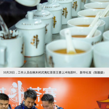
10月20日，工作人员在桐木村武夷红茶茶王赛上冲泡茶叶。 新华社发（陈颖摄）