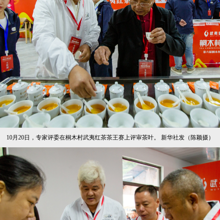
10月20日，专家评委在桐木村武夷红茶茶王赛上评审茶叶。 新华社发（陈颖摄）