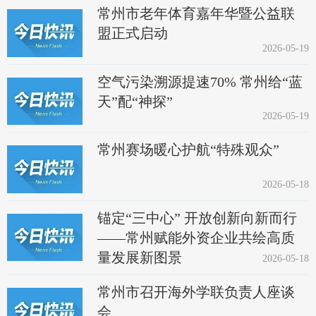
常州市老年体育嘉年华暨公益联
盟正式启动
2026-05-19
空气污染溯源提速70% 常州给“蓝
天”配“神探”
2026-05-19
常州赛场暖心护航“特殊观众”
2026-05-18
锚定“三中心” 开放创新向新而行
——常州赋能外资企业共绘高质
量发展新图景
2026-05-18
常州市召开海外学联负责人座谈
会