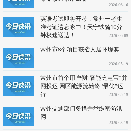
2026-06-16
英语考试即将开考，常州一考生
准考证遗忘家中！天宁铁骑10分
钟极速送达！
2026-06-09
常州市8个项目获省人居环境奖
2026-05-19
常州市首个用户侧“智能充电宝”并
网投运 园区能源流始终“最优”运
行
2026-05-19
常州交通部门多措并举织密防汛
网
2026-05-19