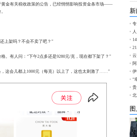
于黄金有关税收政策的公告，已经悄悄影响投资金条市场——
新
价。
专
人
1
以后还上架吗？不会不卖了吧？”
2
云
。有人问：“下午2点多还是9280元/克，现在都下架了？”
阿
伊
条，这会儿都上1000元（每克）以上了，这也太刺激了……”
“
贵
北
图