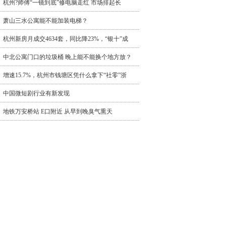
杭州?师傅“一镜到底”修电脑走红 市场排起长
萧山三水公寓能不能加装电梯？
杭州新房月成交4634套，同比降23%，“银十”成
中北公寓门口的垃圾桶 晚上能不能换个地方放？
增速15.7%，杭州市钱塘区凭什么拿下“社零”浙
中国微短剧行业有新发现
地铁万安桥站 E口附近 从早到晚臭气熏天