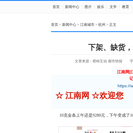
首页
|
新闻中心
|
图片
|
娱乐
|
文学
|
教育
|
首页
>
新闻中心
>
江南城市
>
杭州
> 正文
下架、缺货，
文章来源：橙柿互动·都市快报
江南网|
https://
☆ 江南网 ☆欢迎您
10克金条上午还是9280元，下午变成了10