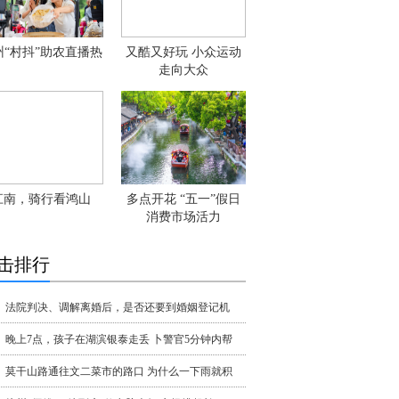
州“村抖”助农直播热
又酷又好玩 小众运动
走向大众
江南，骑行看鸿山
多点开花 “五一”假日
消费市场活力
击排行
法院判决、调解离婚后，是否还要到婚姻登记机
晚上7点，孩子在湖滨银泰走丢 卜警官5分钟内帮
莫干山路通往文二菜市的路口 为什么一下雨就积