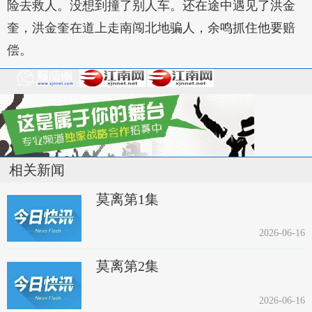
险去救人。没想到撞了别人车。还在途中遇见了洪金
奎，洪金奎在道上走南闯北地骗人，余鸣抓住他要赔
偿。
相关新闻
莫离第1集
2026-06-16
莫离第2集
2026-06-16