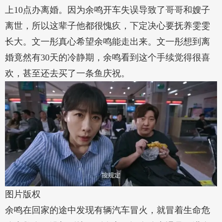
上10点办离婚。因为余鸣开车失误导致了哥哥和嫂子
离世，所以这辈子他都很愧疚，下定决心要抚养雯雯
长大。文一彤真心希望余鸣能走出来。文一彤想到离
婚竟然有30天的冷静期，余鸣看到这个手续觉得很喜
欢，甚至还去买了一条鱼庆祝。
图片版权
余鸣在回家的途中发现有辆汽车冒火，就冒着生命危