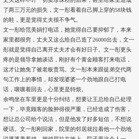
丈夫这样不计一切卖珍珠粉的后果，甚至给家里造成
了两三万元的损失，文一彤看着自己脚上穿的58块钱
的鞋，更是觉得丈夫很不争气。
文一彤给范美娟打电话，她觉得自己要抑郁了，本来
家里都很穷，丈夫又这么给自己造了26000出去，文一
彤就是觉得自己离开丈夫才会有好日子。文一彤更头
疼的是领导拿她谈话，刚好有个黄金顾客打来电话，
这才让她免了被老板责骂。文一彤本来跟徒弟交代两
句工作上的事情，却发现婆婆一个劲地跟自己打电
话，嚷嚷着回去，心里更是特烦。
余鸣坐在车里更是十分纠结，想要让王总给自己处理
一下，毕竟顾客的脸肿得很严重，已经造成了伤害，
想让总公司给个说法，但是他发了好多短信，不想说
硬话。文一彤刚回家，院里的邻居就拉着他一个劲地