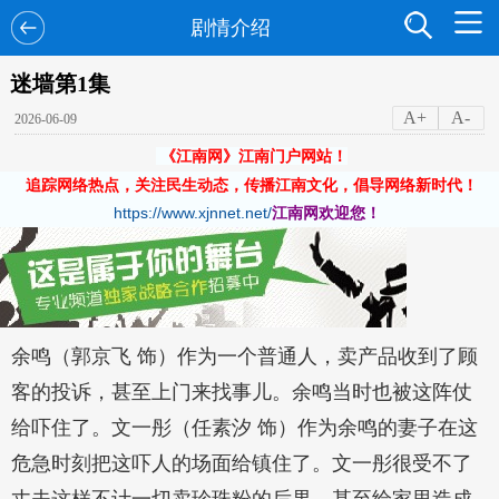
剧情介绍
迷墙第1集
A+
A-
2026-06-09
《江南网》江南门户网站！
追踪网络热点，关注民生动态，传播江南文化，倡导网络新时代！
https://www.xjnnet.net/
江南网欢迎您！
余鸣（郭京飞 饰）作为一个普通人，卖产品收到了顾
客的投诉，甚至上门来找事儿。余鸣当时也被这阵仗
给吓住了。文一彤（任素汐 饰）作为余鸣的妻子在这
危急时刻把这吓人的场面给镇住了。文一彤很受不了