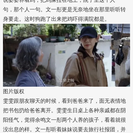
说婆婆养着鸡，把鸡屎拉在地上，院子里这个人一
句，那个人一句。文一彤更是无奈地坐在那里听听转
身要走。这时狗跑了出来把鸡吓得满院都是。
图片版权
雯雯跟朋友聊天的时候，看到爸爸来了，面无表情地
把书包扔给爸爸离开。雯雯生日桌上各种亲戚都在阴
阳怪气，觉得余鸣文一彤两个人养的孩子，看着就很
没出息的样。文一彤听着妹妹说要去旅行社报团，并